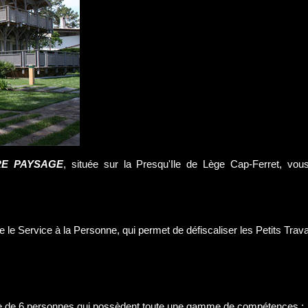
E PAYSAGE
, située sur la Presqu'Ile de Lège Cap-Ferret, vou
 le Service à la Personne, qui permet de défiscaliser les Petits Trav
 de 6 personnes qui possèdent toute une gamme de compétences :