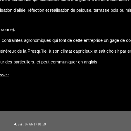
sation d'allée, réfection et réalisation de pelouse, terrasse bois ou miné
ersonne).
es contraintes agronomiques qui font de cette entreprise un gage de 
énéreux de la Presqu'Ile, à son climat capricieux et sait choisir par 
our des particuliers, et peut communiquer en anglais.
ise :
Tel :
07 66 17 91 59