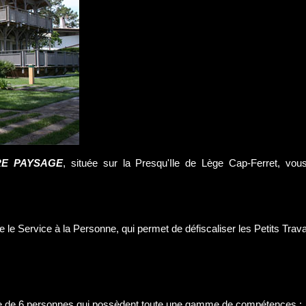
E PAYSAGE
, située sur la Presqu'Ile de Lège Cap-Ferret, vou
 le Service à la Personne, qui permet de défiscaliser les Petits Trav
 de 6 personnes qui possèdent toute une gamme de compétences :