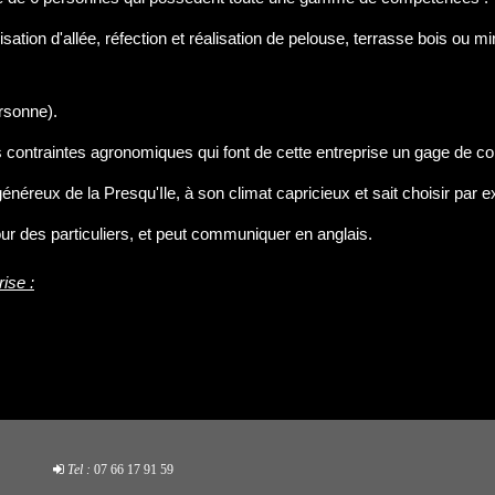
sation d'allée, réfection et réalisation de pelouse, terrasse bois ou miné
ersonne).
es contraintes agronomiques qui font de cette entreprise un gage de 
énéreux de la Presqu'Ile, à son climat capricieux et sait choisir par 
our des particuliers, et peut communiquer en anglais.
ise :
Tel :
07 66 17 91 59