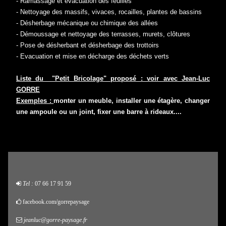
- Ramassage et évacuation des feuilles
- Nettoyage des massifs, vivaces, rocailles, plantes de bassins
- Désherbage mécanique ou chimique des allées
- Démoussage et nettoyage des terrasses, murets, clôtures
- Pose de désherbant et désherbage des trottoirs
- Evacuation et mise en décharge des déchets verts
Liste du "Petit Bricolage" proposé : voir avec Jean-Luc
GORRE
Exemples :
monter un meuble, installer une étagère, changer
une ampoule ou un joint, fixer une barre à rideaux....
Tel :
07 66 17 91 59
facebook.com/gorrepaysage
jeanluc@gorre-paysage.fr