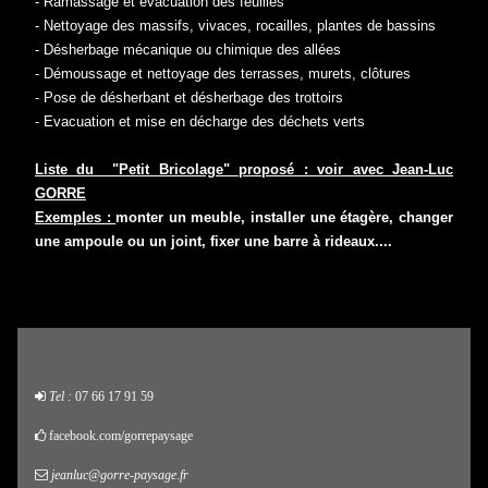
- Ramassage et évacuation des feuilles
- Nettoyage des massifs, vivaces, rocailles, plantes de bassins
- Désherbage mécanique ou chimique des allées
- Démoussage et nettoyage des terrasses, murets, clôtures
- Pose de désherbant et désherbage des trottoirs
- Evacuation et mise en décharge des déchets verts
Liste du "Petit Bricolage" proposé : voir avec Jean-Luc
GORRE
Exemples :
monter un meuble, installer une étagère, changer
une ampoule ou un joint, fixer une barre à rideaux....
Tel :
07 66 17 91 59
facebook.com/gorrepaysage
jeanluc@gorre-paysage.fr