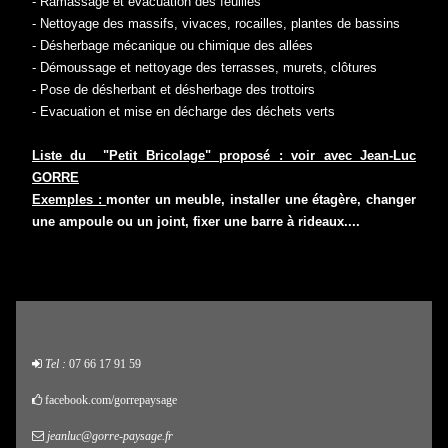
- Ramassage et évacuation des feuilles
- Nettoyage des massifs, vivaces, rocailles, plantes de bassins
- Désherbage mécanique ou chimique des allées
- Démoussage et nettoyage des terrasses, murets, clôtures
- Pose de désherbant et désherbage des trottoirs
- Evacuation et mise en décharge des déchets verts
Liste du "Petit Bricolage" proposé : voir avec Jean-Luc
GORRE
Exemples :
monter un meuble, installer une étagère, changer
une ampoule ou un joint, fixer une barre à rideaux....
Tel :
07 66 17 91 59
facebook.com/gorrepaysage
jeanluc@gorre-paysage.fr