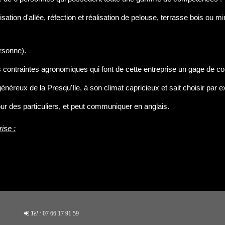
sation d'allée, réfection et réalisation de pelouse, terrasse bois ou miné
ersonne).
es contraintes agronomiques qui font de cette entreprise un gage de 
énéreux de la Presqu'Ile, à son climat capricieux et sait choisir par 
our des particuliers, et peut communiquer en anglais.
ise :
Tel :
07 66 17 91 59