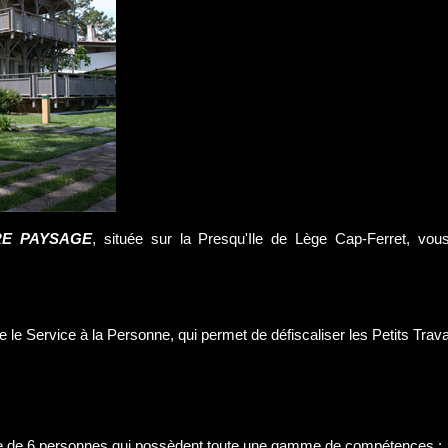
E PAYSAGE
, située sur la Presqu'Ile de Lège Cap-Ferret, vou
 le Service à la Personne, qui permet de défiscaliser les Petits Trav
 de 6 personnes qui possèdent toute une gamme de compétences :