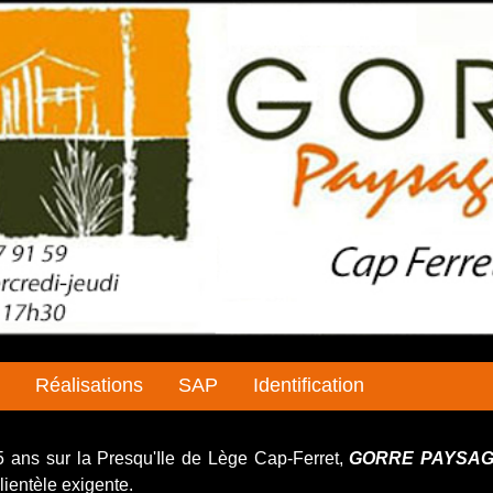
Réalisations
SAP
Identification
ns sur la Presqu'Ile de Lège Cap-Ferret,
GORRE PAYSA
lientèle exigente.