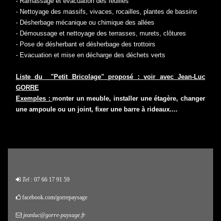
- Ramassage et évacuation des feuilles
- Nettoyage des massifs, vivaces, rocailles, plantes de bassins
- Désherbage mécanique ou chimique des allées
- Démoussage et nettoyage des terrasses, murets, clôtures
- Pose de désherbant et désherbage des trottoirs
- Evacuation et mise en décharge des déchets verts
Liste du "Petit Bricolage" proposé : voir avec Jean-Luc
GORRE
Exemples :
monter un meuble, installer une étagère, changer
une ampoule ou un joint, fixer une barre à rideaux....
Tel :
07 66 17 91 59
facebook.com/gorrepaysage
jeanluc@gorre-paysage.fr